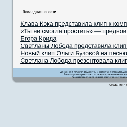
Последние новости
Клава Кока представила клип к ком
«Ты не смогла простить» — преднов
Егора Крида
Светланы Лобода представила клип
Новый клип Ольги Бузовой на песню
Светлана Лобода презентовала кли
Данный сайт является дайджестом и состоит из материалов, д
Все материалы принадлежат их владельцам и выложены на с
Администрация сайта не несет ответственности за со
Создание и 