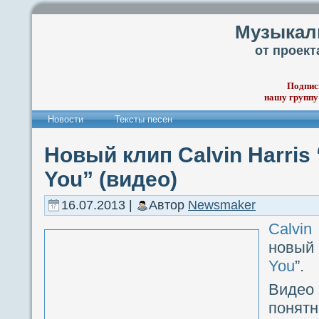
Музыкал
от проек
Подпис
нашу группу
Новости
Тексты песен
Новый клип Calvin Harris 
You” (видео)
16.07.2013 |
Автор
Newsmaker
Calvin 
новый
You
”.
Виде
понятн