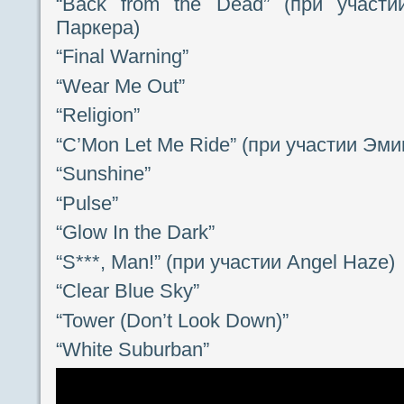
“Back from the Dead” (при участ
Паркера)
“Final Warning”
“Wear Me Out”
“Religion”
“C’Mon Let Me Ride” (при участии Эм
“Sunshine”
“Pulse”
“Glow In the Dark”
“S***, Man!” (при участии Angel Haze)
“Clear Blue Sky”
“Tower (Don’t Look Down)”
“White Suburban”