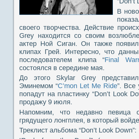
“Don’t
В ново
показ
своего творчества. Действие происх
Grey находится со своим возлюбле
актер Ной Сиган. Он также появи
клипах Грей. Интересно, что данн
последователем клипа “
Final War
состоялся в середине мая.
До этого Skylar Grey представи
Эминемом “
C’mon Let Me Ride
”. Все
попадут на пластинку “Don’t Look Do
продажу 9 июля.
Напомним, что недавно певица о
грядущего лонгплея, в который войде
Треклист альбома “Don’t Look Down”: