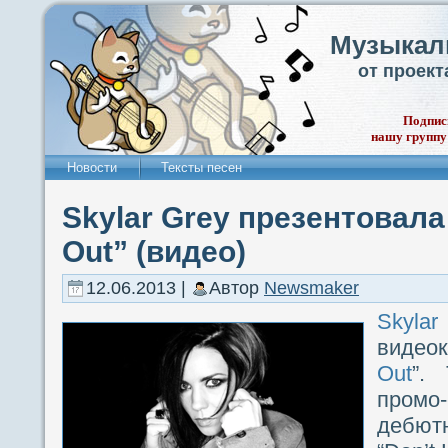
Музыкал
от проек
Подпис
нашу группу
Новости
Тексты песен
Skylar Grey презентовала
Out” (видео)
12.06.2013 |
Автор
Newsmaker
Skyla
видеок
Out
”.
промо
дебют