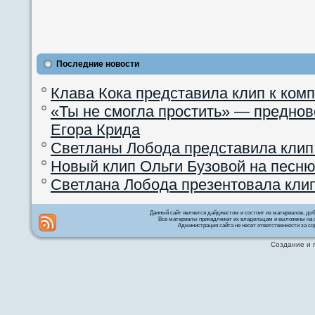
Последние новости
Клава Кока представила клип к ком
«Ты не смогла простить» — преднов
Егора Крида
Светланы Лобода представила клип
Новый клип Ольги Бузовой на песню
Светлана Лобода презентовала кли
Данный сайт является дайджестом и состоит из материалов, д
Все материалы принадлежат их владельцам и выложены на с
Администрация сайта не несет ответственности за со
Создание и 