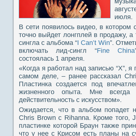
музык
август
июля.
В сети появилось видео, в котором 
точно выйдет лонгплей в продажу, а
сингла с альбома “
I Can’t Win
”. Отмет
включать лид-сингл “
Fine China
состоялась 1 апреля.
«Когда я работал над записью “X”, я
самом деле, – ранее рассказал Chr
Пластинка создается под впечатле
жизненного опыта. Мне всегда 
действительность с искусством».
Ожидается, что в альбом попадет 
Chris Brown с Rihanna. Кроме того, J
пластинке которой Браун также прин
что у нее с Крисом есть планы на с