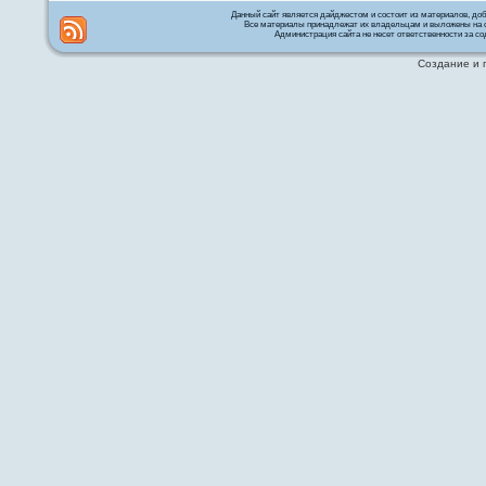
Данный сайт является дайджестом и состоит из материалов, д
Все материалы принадлежат их владельцам и выложены на с
Администрация сайта не несет ответственности за со
Создание и 