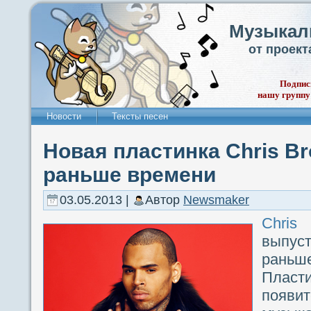
Музыкал
от проек
Подпис
нашу группу
Новости
Тексты песен
Новая пластинка Chris B
раньше времени
03.05.2013 |
Автор
Newsmaker
Chri
выпус
раньш
Пласт
появ