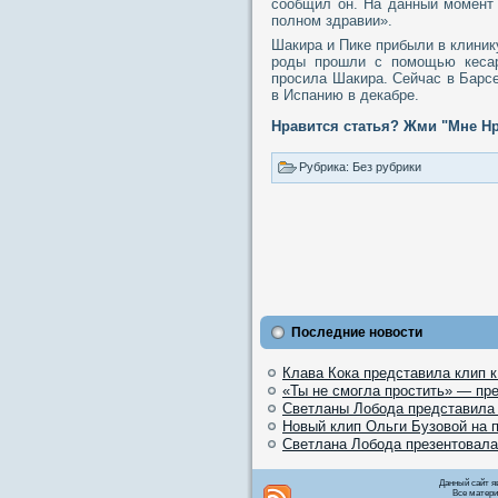
сообщил он. На данный момент 
полном здравии».
Шакира и Пике прибыли в клиник
роды прошли с помощью кесар
просила Шакира. Сейчас в Барсе
в Испанию в декабре.
Нравится статья? Жми "Мне Нр
Рубрика: Без рубрики
Последние новости
Клава Кока представила клип 
«Ты не смогла простить» — пр
Светланы Лобода представила
Новый клип Ольги Бузовой на 
Светлана Лобода презентовала
Данный сайт я
Все матери