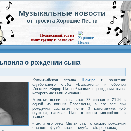
Музыкальные новости
от проекта Хорошие Песни
Подписывайтесь на
нашу группу В Контакте!
бъявила о рождении сына
Колумбийская певица
Шакира
и защитник
футбольного клуба «Барселона» и сборной
Испании Жерар Пике объявили о рождении сына,
которого назвали Миланом.
Мальчик появился на свет 22 января в 21:36 в
одной из клиник Барселоны, а его вес при
рождении составил почти 3 килограмма (6,6
фунтов), написал Пике в своем микроблоге в
Twitter.
«Как и его отец, Милан стал с самого рождения
членом футбольного клуба «Барселона», —