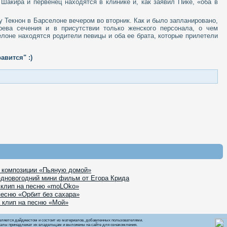
Шакира и первенец находятся в клинике и, как заявил Пике, «оба в
у Текнон в Барселоне вечером во вторник. Как и было запланировано,
ева сечения и в присутствии только женского персонала, о чем
лоне находятся родители певицы и оба ее брата, которые прилетели
авится" :)
к композиции «Пьяную домой»
едновогодний мини фильм от Егора Крида
 клип на песню «moLOko»
песню «Орбит без сахара»
 клип на песню «Мой»
вляется дайджестом и состоит из материалов, добавленных пользователями.
алы принадлежат их владельцам и выложены на сайте для ознакомления.