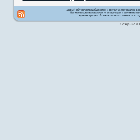
Данный сайт является дайджестом и состоит из материалов, д
Все материалы принадлежат их владельцам и выложены на с
Администрация сайта не несет ответственности за со
Создание и 