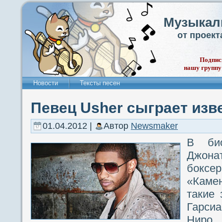
Музыкал
от проек
Подпис
нашу группу
Новости
Тексты песен
Певец Usher сыграет изв
01.04.2012 |
Автор
Newsmaker
В био
Джон
бокс
«Каме
такие 
Гарси
Нир