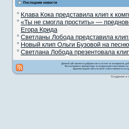
Последние новости
Клава Кока представила клип к ком
«Ты не смогла простить» — преднов
Егора Крида
Светланы Лобода представила клип
Новый клип Ольги Бузовой на песню
Светлана Лобода презентовала кли
Данный сайт является дайджестом и состоит из материалов, д
Все материалы принадлежат их владельцам и выложены на с
Администрация сайта не несет ответственности за со
Создание и 