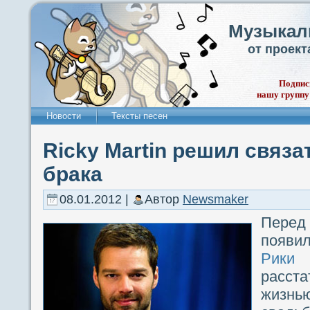
Музыкал
от проек
Подпис
нашу группу
Новости
Тексты песен
Ricky Martin решил связа
брака
08.01.2012 |
Автор
Newsmaker
Пер
появи
Рики
расст
жизнью