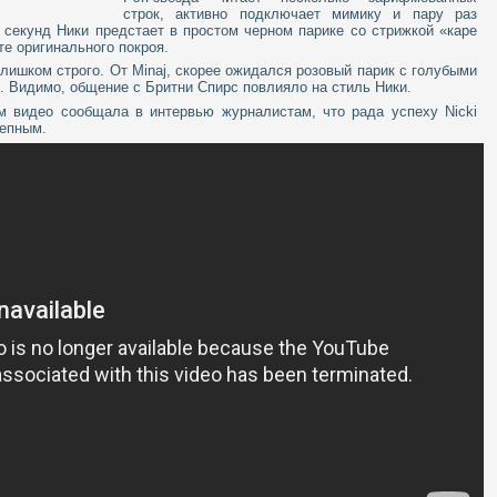
строк, активно подключает мимику и пару раз
 секунд Ники предстает в простом черном парике со стрижкой «каре
те оригинального покроя.
лишком строго. От Minaj, скорее ожидался розовый парик с голубыми
е. Видимо, общение с Бритни Спирс повлияло на стиль Ники.
ем видео сообщала в интервью журналистам, что рада успеху Nicki
лепным.