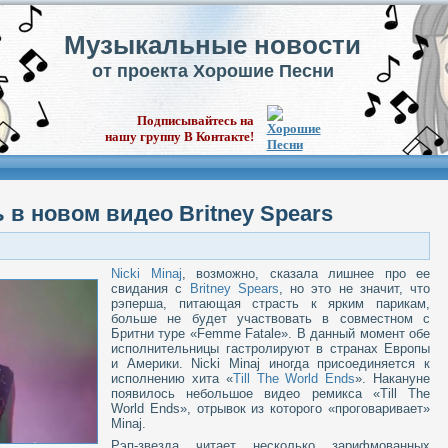
Музыкальные новости
от проекта Хорошие Песни
Подписывайтесь на
нашу группу В Контакте!
ь в новом видео Britney Spears
Nicki Minaj
, возможно, сказала лишнее про ее
свидания с
Britney Spears
, но это не значит, что
рэперша, питающая страсть к ярким парикам,
больше не будет участвовать в совместном с
Бритни туре «Femme Fatale». В данный момент обе
исполнительницы гастролируют в странах Европы
и Америки. Nicki Minaj иногда присоединяется к
исполнению хита «
Till The World Ends
». Накануне
появилось небольшое видео ремикса «Till The
World Ends», отрывок из которого «проговаривает»
Minaj.
Рэп-звезда читает несколько зарифмованных