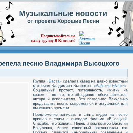
Музыкальные новости
от проекта Хорошие Песни
Подписывайтесь на
нашу группу В Контакте!
ерепела песню Владимира Высоцкого
Группа «
Баста
» сделала кавер на давно известный
материал Владимира Высоцкого «
Райские Яблоки
».
Социальный протест, потерянность, «жизнь на
краю» — вот то, что объединяет обоих артистов,
автора и исполнителя. Это позволило Вакуленко
представить песню современной и актуальной для
нынешнего времени.
Предложение записать и снять видео на песню
пришло в связи с выходом фильма «Высоцкий.
Спасибо, что живой». Певец и композитор Василий
Вакуленко, более известный поклонникам как
Ноггано, славится «аморальным поведением и