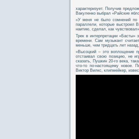
характеризует. Получив предло
Вакуленко выбрал «Райские ябло
«У меня не было сомнений по 
параллели, которые выстроил 
наитию, сделал, как чувствовал»
Трек в интерпретации «Басты» 
времени. Сам музыкант считае
меньше, чем тридцать лет назад,
«Высоцкий – это воплощение п
отстаивал свою позицию, не и
сказать, Пушкин 20-го века, та
что-то по-настоящему новое. 
Виктор Вилкс, клипмейкер, изве