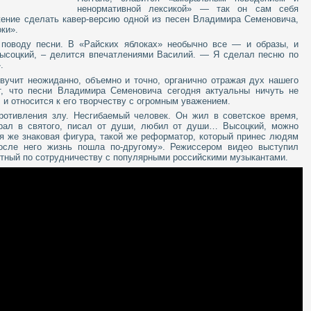
ненормативной лексикой» — так он сам себя
жение сделать кавер-версию одной из песен Владимира Семеновича,
ки».
поводу песни. В «Райских яблоках» необычно все — и образы, и
Высоцкий, – делится впечатлениями Василий. — Я сделал песню по
.
звучит неожиданно, объемно и точно, органично отражая дух нашего
т, что песни Владимира Семеновича сегодня актуальны ничуть не
 и относится к его творчеству с огромным уважением.
ротивления злу. Несгибаемый человек. Он жил в советское время,
грал в святого, писал от души, любил от души… Высоцкий, можно
кая же знаковая фигура, такой же реформатор, который принес людям
После него жизнь пошла по-другому». Режиссером видео выступил
стный по сотрудничеству с популярными российскими музыкантами.