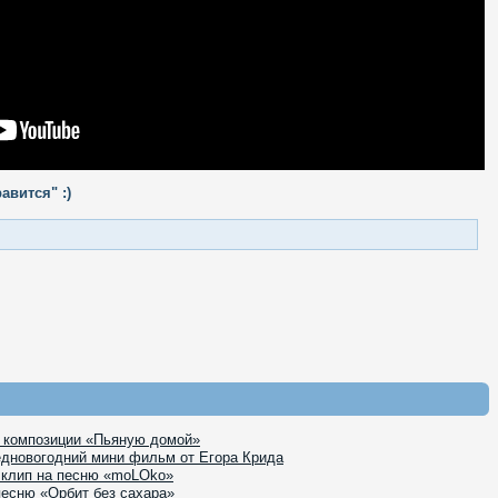
авится" :)
к композиции «Пьяную домой»
едновогодний мини фильм от Егора Крида
 клип на песню «moLOko»
песню «Орбит без сахара»