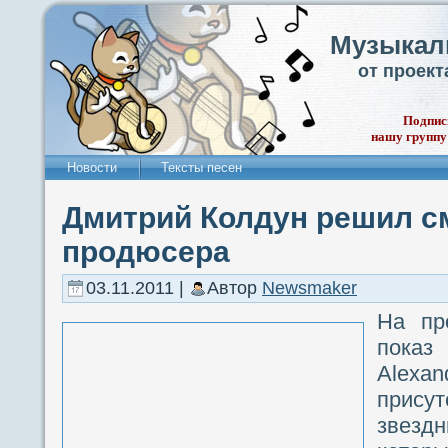
Музыкал
от проек
Подпис
нашу группу
Новости
Тексты песен
Дмитрий Колдун решил с
продюсера
03.11.2011 |
Автор
Newsmaker
На пр
показ 
Alexan
прис
звез