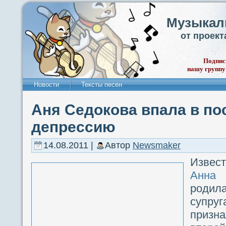
Музыкал
от проек
Подпис
нашу группу
Новости
Тексты песен
Аня Седокова впала в п
депрессию
14.08.2011 |
Автор
Newsmaker
Извест
Анна
родила
супру
призн