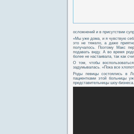
осложнений и в присутствии супр
«Мы уже дома, и я чувствую себ
это не тяжело, а даже приятн
получалось. Поэтому Макс пе
подавать виду. А во время род
более не настаивала, так как сч
О том, чтобы воспользоватьс
задумывалась. «Пока все хлопот
Роды певицы состоялись в Ло
пациентками этой больницы уж
представительницы шоу-бизнеса