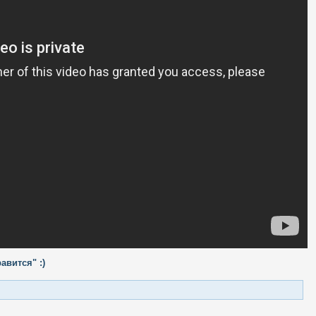
авится" :)