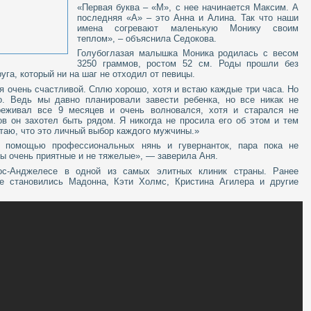
«Первая буква – «М», с нее начинается Максим. А
последняя «А» – это Анна и Алина. Так что наши
имена согревают маленькую Монику своим
теплом», – объяснила Седокова.
Голубоглазая малышка Моника родилась с весом
3250 граммов, ростом 52 см. Роды прошли без
уга, который ни на шаг не отходил от певицы.
я очень счастливой. Сплю хорошо, хотя и встаю каждые три часа. Но
о. Ведь мы давно планировали завести ребенка, но все никак не
реживал все 9 месяцев и очень волновался, хотя и старался не
ов он захотел быть рядом. Я никогда не просила его об этом и тем
итаю, что это личный выбор каждого мужчины.»
я помощью профессиональных нянь и гувернанток, пара пока не
ы очень приятные и не тяжелые», — заверила Аня.
с-Анджелесе в одной из самых элитных клиник страны. Ранее
е становились Мадонна, Кэти Холмс, Кристина Агилера и другие
.