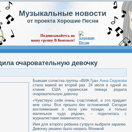
Музыкальные новости
от проекта Хорошие Песни
Подписывайтесь на
нашу группу В Контакте!
дила очаровательную девочку
Бывшая солистка группы «ВИА Гра»
Анна Седокова
стала мамой во второй раз. 24 июля в одной из
клиник США украинская певица родила
очаровательную девочку.
«Чувствую себя очень счастливой, и это придает
мне силы. Все прошло без осложнений. Сегодня
воспоминания о боли уже позади, и только
маленькое чудо рядом», – поделилась с
журналистами знаменитость.
Имя для второго ребенка супруги выбрали заранее.
Девочку решено было назвать Моникой.