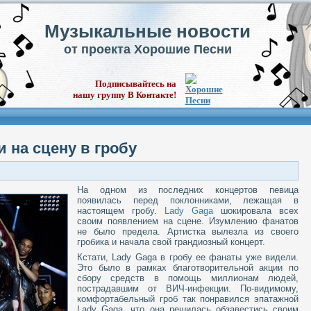
Музыкальные новости
от проекта Хорошие Песни
Подписывайтесь на
нашу группу В Контакте!
 на сцену в гробу
На одном из последних концертов певица
появилась перед поклонниками, лежащая в
настоящем гробу.
Lady Gaga
шокировала всех
своим появлением на сцене. Изумлению фанатов
не было предела. Артистка вылезла из своего
гробика и начала свой грандиозный концерт.
Кстати, Lady Gaga в гробу ее фанаты уже видели.
Это было в рамках благотворительной акции по
сбору средств в помощь миллионам людей,
пострадавшим от ВИЧ-инфекции. По-видимому,
комфортабельный гроб так понравился эпатажной
Lady Gaga, что она решилась обзавестись своим