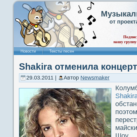
Музыкал
от проек
Подпис
нашу группу
Новости
Тексты песен
Shakira отменила концер
29.03.2011 |
Автор
Newsmaker
Колум
Shakir
обст
поэт
перест
майск
Шоу