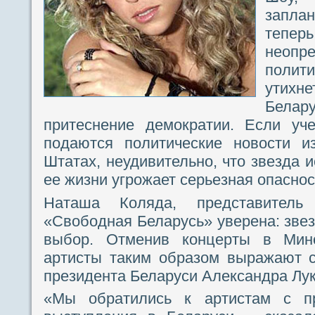
запла
тепе
неопр
полит
утихне
Бела
притеснение демократии. Если уч
подаются политические новости и
Штатах, неудивительно, что звезда и
ее жизни угрожает серьезная опаснос
Наташа Коляда, представитель 
«Свободная Беларусь» уверена: зве
выбор. Отменив концерты в Мин
артисты таким образом выражают с
президента Беларуси Александра Лу
«Мы обратились к артистам с п