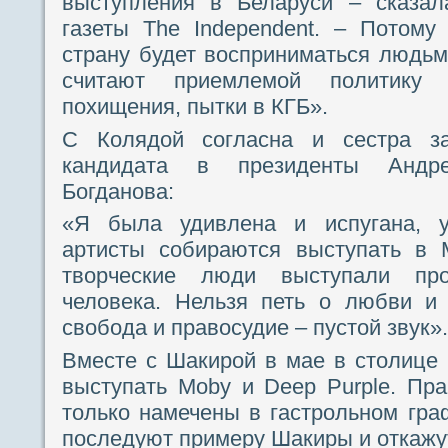
выступления в Беларуси – сказал
газеты The Independent. – Потому
страну будет восприниматься людьми
считают приемлемой политику Л
похищения, пытки в КГБ».
С Колядой согласна и сестра з
кандидата в президенты Андр
Богданова:
«Я была удивлена и испугана, у
артисты собираются выступать в 
творческие люди выступали пр
человека. Нельзя петь о любви и 
свобода и правосудие – пустой звук».
Вместе с Шакирой в мае в столице
выступать Moby и Deep Purple. Пр
только намечены в гастрольном граф
последуют примеру Шакиры и откажут