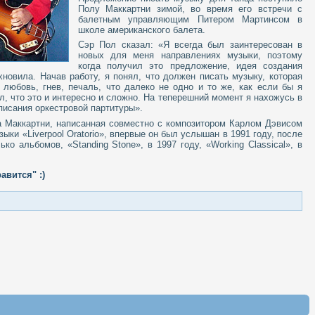
Полу Маккартни зимой, во время его встречи с
балетным управляющим Питером Мартинсом в
школе американского балета.
Сэр Пол сказал: «Я всегда был заинтересован в
новых для меня направлениях музыки, поэтому
когда получил это предложение, идея создания
новила. Начав работу, я понял, что должен писать музыку, которая
 любовь, гнев, печаль, что далеко не одно и то же, как если бы я
л, что это и интересно и сложно. На теперешний момент я нахожусь в
исания оркестровой партитуры».
а Маккартни, написанная совместно с композитором Карлом Дэвисом
ки «Liverpool Oratorio», впервые он был услышан в 1991 году, после
ко альбомов, «Standing Stone», в 1997 году, «Working Classical», в
авится" :)