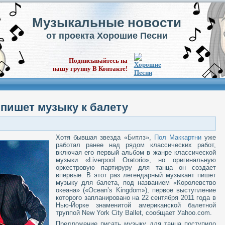
Музыкальные новости
от проекта Хорошие Песни
Подписывайтесь на
нашу группу В Контакте!
y пишет музыку к балету
Хотя бывшая звезда «Битлз»,
Пол Маккартни
уже
работал ранее над рядом классических работ,
включая его первый альбом в жанре классической
музыки «Liverpool Oratorio», но оригинальную
оркестровую партируру для танца он создает
впервые. В этот раз легендарный музыкант пишет
музыку для балета, под названием «Королевство
океана» («Ocean’s Kingdom»), первое выступление
которого запланировано на 22 сентября 2011 года в
Нью-Йорке знаменитой американской балетной
труппой New York City Ballet, сообщает Уahoo.com.
Предложение писать музыку для танца поступило