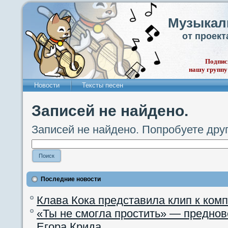
Музыкал
от проек
Подпис
нашу группу
Новости
Тексты песен
Записей не найдено.
Записей не найдено. Попробуете дру
Последние новости
Клава Кока представила клип к ком
«Ты не смогла простить» — преднов
Егора Крида