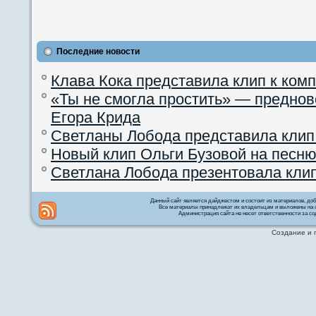
Последние новости
Клава Кока представила клип к ком
«Ты не смогла простить» — преднов
Егора Крида
Светланы Лобода представила клип
Новый клип Ольги Бузовой на песню
Светлана Лобода презентовала кли
Данный сайт является дайджестом и состоит из материалов, д
Все материалы принадлежат их владельцам и выложены на с
Администрация сайта не несет ответственности за со
Создание и 