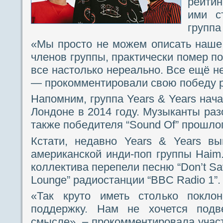
рейтин
ими с
групп
«Мы просто не можем описать наше 
членов группы, практически помер по
все настолько нереально. Все ещё н
— прокомментировали свою победу р
Напомним, группа Years & Years нач
Лондоне в 2014 году. Музыканты разо
также победителя “Sound Of” прошло
Кстати, недавно Years & Years вы
американской инди-поп группы Haim.
коллектива перепели песню “Don’t Sa
Lounge” радиостанции “BBC Radio 1”.
«Так круто иметь столько поклон
поддержку. Нам не хочется подв
смысле», – прокомментировала участ