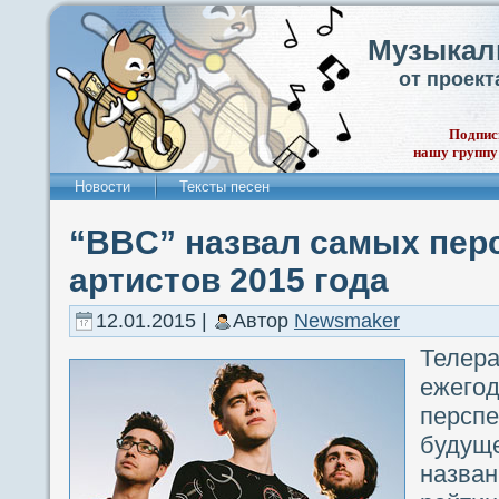
Музыкал
от проек
Подпис
нашу группу
Новости
Тексты песен
“BBC” назвал самых пер
артистов 2015 года
12.01.2015 |
Автор
Newsmaker
Телер
ежего
перс
будуще
назв