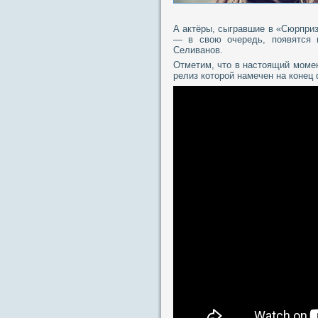
А актёры, сыгравшие в «Сюрпри
— в свою очередь, появятся 
Селиванов.
Отметим, что в настоящий момен
релиз которой намечен на конец