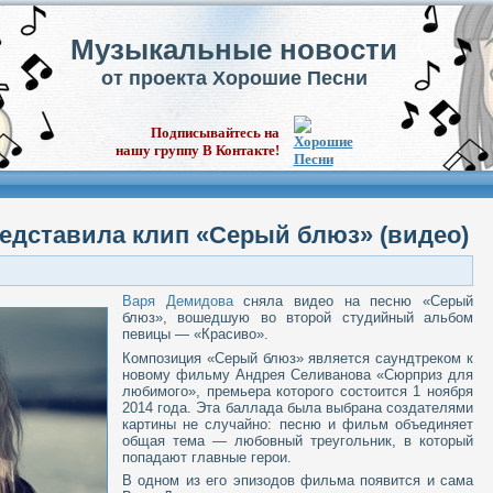
Музыкальные новости
от проекта Хорошие Песни
Подписывайтесь на
нашу группу В Контакте!
едставила клип «Серый блюз» (видео)
Варя Демидова
сняла видео на песню «Серый
блюз», вошедшую во второй студийный альбом
певицы — «Красиво».
Композиция «Серый блюз» является саундтреком к
новому фильму Андрея Селиванова «Сюрприз для
любимого», премьера которого состоится 1 ноября
2014 года. Эта баллада была выбрана создателями
картины не случайно: песню и фильм объединяет
общая тема — любовный треугольник, в который
попадают главные герои.
В одном из его эпизодов фильма появится и сама