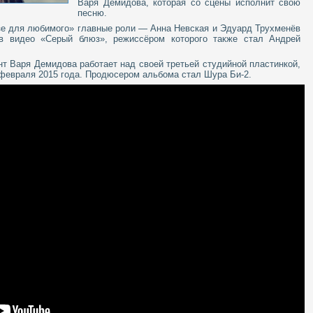
Варя Демидова, которая со сцены исполнит свою
песню.
зе для любимого» главные роли — Анна Невская и Эдуард Трухменёв
в видео «Серый блюз», режиссёром которого также стал Андрей
т Варя Демидова работает над своей третьей студийной пластинкой,
 февраля 2015 года. Продюсером альбома стал Шура Би-2.