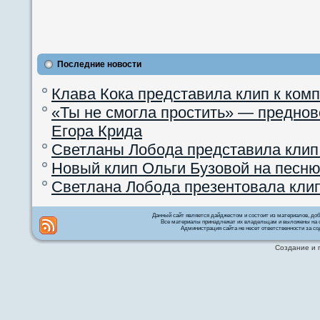
Последние новости
Клава Кока представила клип к ком
«Ты не смогла простить» — преднов
Егора Крида
Светланы Лобода представила клип
Новый клип Ольги Бузовой на песню
Светлана Лобода презентовала кли
Данный сайт является дайджестом и состоит из материалов, д
Все материалы принадлежат их владельцам и выложены на с
Администрация сайта не несет ответственности за со
Создание и 