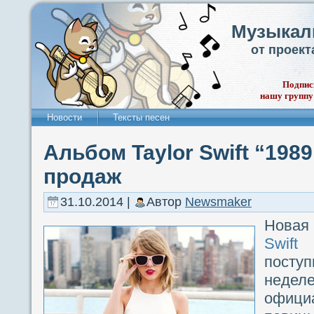
Музыкал
от проек
Подпис
нашу группу
Новости
Тексты песен
Альбом Taylor Swift “198
продаж
31.10.2014 |
Автор
Newsmaker
Нова
Swift
“
поступ
неде
офици