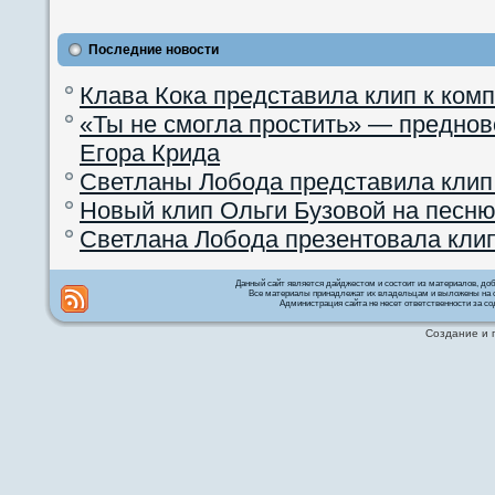
Последние новости
Клава Кока представила клип к ком
«Ты не смогла простить» — преднов
Егора Крида
Светланы Лобода представила клип
Новый клип Ольги Бузовой на песню
Светлана Лобода презентовала кли
Данный сайт является дайджестом и состоит из материалов, д
Все материалы принадлежат их владельцам и выложены на с
Администрация сайта не несет ответственности за со
Создание и 