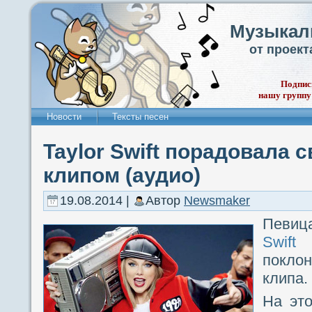
Музыкал
от проек
Подпис
нашу группу
Новости
Тексты песен
Taylor Swift порадовала 
клипом (аудио)
19.08.2014 |
Автор
Newsmaker
П
Swift
п
покло
клипа.
На это