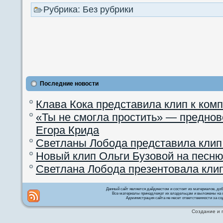
Рубрика: Без рубрики
Последние новости
Клава Кока представила клип к ком
«Ты не смогла простить» — преднов
Егора Крида
Светланы Лобода представила клип
Новый клип Ольги Бузовой на песню
Светлана Лобода презентовала кли
Данный сайт является дайджестом и состоит из материалов, д
Все материалы принадлежат их владельцам и выложены на с
Администрация сайта не несет ответственности за со
Создание и 