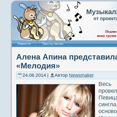
Музыкал
от проек
Подпис
нашу группу
Новости
Тексты песен
Алена Апина представила
«Мелодия»
24.06.2014 |
Автор
Newsmaker
Вес
провел
Певица
синг
осново