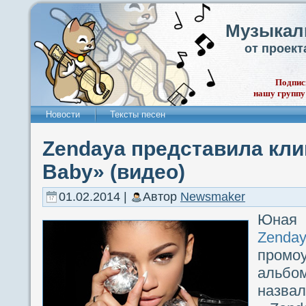
Музыкал
от проек
Подпис
нашу группу
Новости
Тексты песен
Zendaya представила кли
Baby» (видео)
01.02.2014 |
Автор
Newsmaker
Юная 
Zenda
промо
альбо
назва