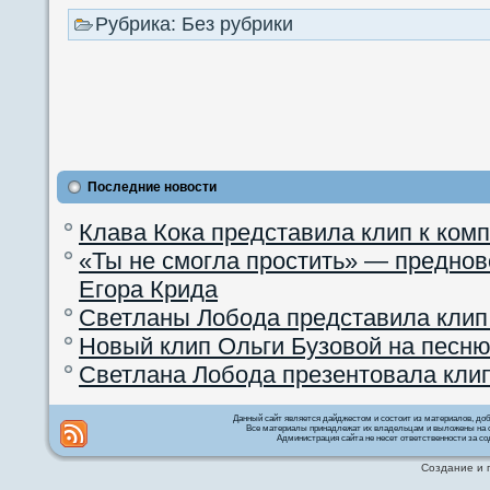
Рубрика: Без рубрики
Последние новости
Клава Кока представила клип к ком
«Ты не смогла простить» — преднов
Егора Крида
Светланы Лобода представила клип
Новый клип Ольги Бузовой на песню
Светлана Лобода презентовала кли
Данный сайт является дайджестом и состоит из материалов, д
Все материалы принадлежат их владельцам и выложены на с
Администрация сайта не несет ответственности за со
Создание и 