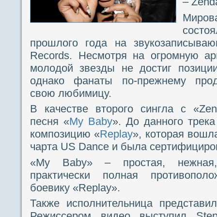
– Zend
Миров
сост
прошлого года на звукозаписываю
Records. Несмотря на огромную ар
молодой звезды не достиг позици
однако фанаты по-прежнему про
свою любимицу.
В качестве второго сингла с «Ze
песня «
My Baby
». До данного трек
композицию «
Replay
», которая вошл
чарта US Dance и была сертифициров
«My Baby» – простая, нежная,
практически полная противополо
боевику «Replay».
Также исполнительница представи
Режиссером видео выступил Step