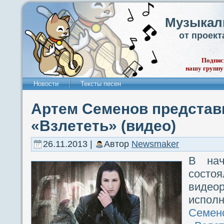
Музыкал
от проек
Подпис
нашу группу
Новости
Тексты песен
Артем Семенов представ
«Взлететь» (видео)
26.11.2013 |
Автор
Newsmaker
В нач
состо
видео
исп
Семен