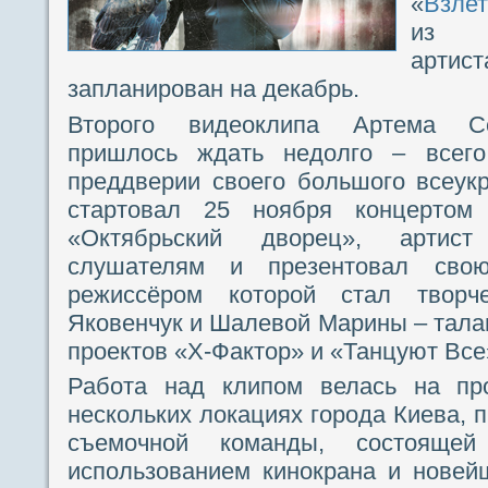
«
Взлет
из д
артис
запланирован на декабрь.
Второго видеоклипа Артема Се
пришлось ждать недолго – всего
преддверии своего большого всеукр
стартовал 25 ноября концерто
«Октябрьский дворец», артист
слушателям и презентовал свою
режиссёром которой стал творч
Яковенчук и Шалевой Марины – тал
проектов «Х-Фактор» и «Танцуют Все
Работа над клипом велась на пр
нескольких локациях города Киева, 
съемочной команды, состояще
использованием кинокрана и новей