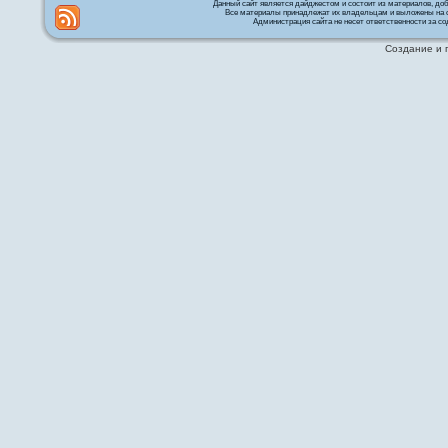
Данный сайт является дайджестом и состоит из материалов, д
Все материалы принадлежат их владельцам и выложены на с
Администрация сайта не несет ответственности за со
Создание и 