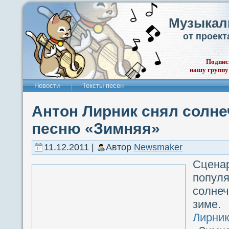
Музыкал
от проек
Подпис
нашу группу
Новости
Тексты песен
Антон Лирник снял солне
песню «Зимняя»
11.12.2011 |
Автор
Newsmaker
Сцена
попу
солнеч
зиме
Лирни