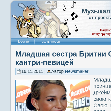
Музыкал
от проек
Подпис
нашу группу
Новости
Тексты песен
Младшая сестра Бритни 
кантри-певицей
16.11.2011 |
Автор
Newsmaker
Млад
прин
Джейми
свою к
Свою 