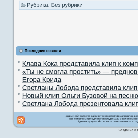
Рубрика: Без рубрики
Последние новости
Клава Кока представила клип к ком
«Ты не смогла простить» — преднов
Егора Крида
Светланы Лобода представила клип
Новый клип Ольги Бузовой на песню
Светлана Лобода презентовала кли
Данный сайт является дайджестом и состоит из материалов, д
Все материалы принадлежат их владельцам и выложены на с
Администрация сайта не несет ответственности за со
Создание и 