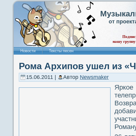
Музыкал
от проек
Подпис
нашу группу
Новости
Тексты песен
Рома Архипов ушел из «
15.06.2011 |
Автор
Newsmaker
Ярко
телепр
Возв
добав
участ
Роману