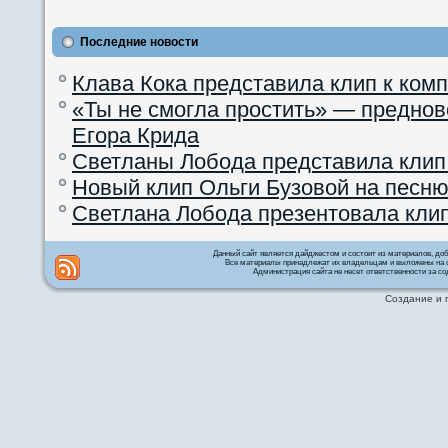
Последние новости
Клава Кока представила клип к ком
«Ты не смогла простить» — преднов
Егора Крида
Светланы Лобода представила клип
Новый клип Ольги Бузовой на песню
Светлана Лобода презентовала кли
Данный сайт является дайджестом и состоит из материалов, д
Все материалы принадлежат их владельцам и выложены на с
Администрация сайта не несет ответственности за со
Создание и 