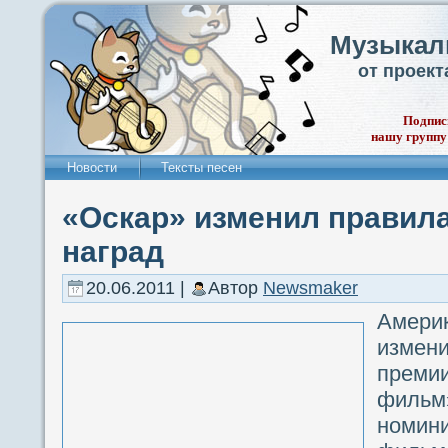
Музыкал
от проек
Подпис
нашу группу
Новости
Тексты песен
«Оскар» изменил правил
наград
20.06.2011 |
Автор
Newsmaker
Амери
измен
премии
филь
номин