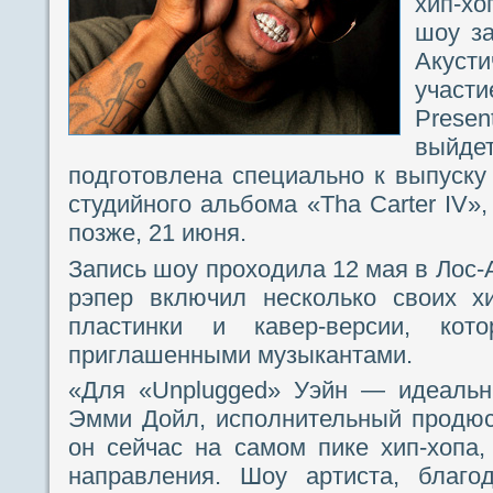
хип-хо
шоу за
Акуст
участ
Presen
выйде
подготовлена специально к выпуск
студийного альбома «Tha Carter IV»,
позже, 21 июня.
Запись шоу проходила 12 мая в Лос-
рэпер включил несколько своих х
пластинки и кавер-версии, ко
приглашенными музыкантами.
«Для «Unplugged» Уэйн — идеальн
Эмми Дойл, исполнительный продю
он сейчас на самом пике хип-хопа,
направления. Шоу артиста, благо