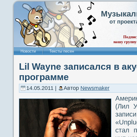
Музыкал
от проек
Подпис
нашу группу
Новости
Тексты песен
Lil Wayne записался в ак
программе
14.05.2011 |
Автор
Newsmaker
Амери
(Лил У
записи
«Unpl
стал 