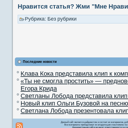
Нравится статья? Жми "Мне Нравит
Рубрика: Без рубрики
Последние новости
Клава Кока представила клип к ком
«Ты не смогла простить» — преднов
Егора Крида
Светланы Лобода представила клип
Новый клип Ольги Бузовой на песню
Светлана Лобода презентовала кли
Данный сайт является дайджестом и состоит из материалов, д
Все материалы принадлежат их владельцам и выложены на с
Администрация сайта не несет ответственности за со