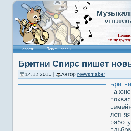
Музыкал
от проек
Подпис
нашу группу
Новости
Тексты песен
Бритни Спирс пишет нов
14.12.2010 |
Автор
Newsmaker
Бритни
нак
похва
семей
летня
работ
альбом